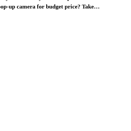
pop-up camera for budget price? Take
the Elephone PX (2019)