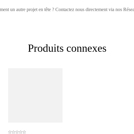
ment un autre projet en tête ? Contactez nous directement via nos Rése
, donnez le vôtre en premier !
ment. Devenez le premier à poser votre question !
Produits connexes