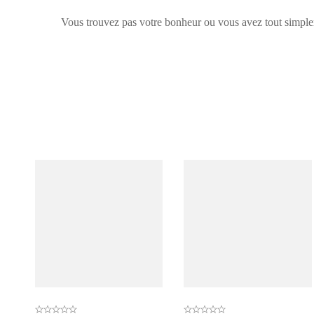
Vous trouvez pas votre bonheur ou vous avez tout simple
Il n'y a pas encore d'avis
Aucune question actuelle