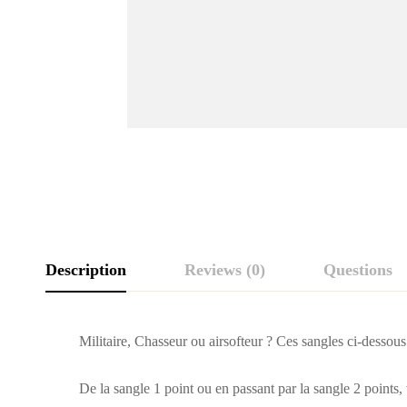
Description
Reviews (0)
Questions
Avis clients
Questions clien
Militaire, Chasseur ou airsofteur ? Ces sangles ci-dessous
De la sangle 1 point ou en passant par la sangle 2 point
0
question sur ce produit
Basé sur