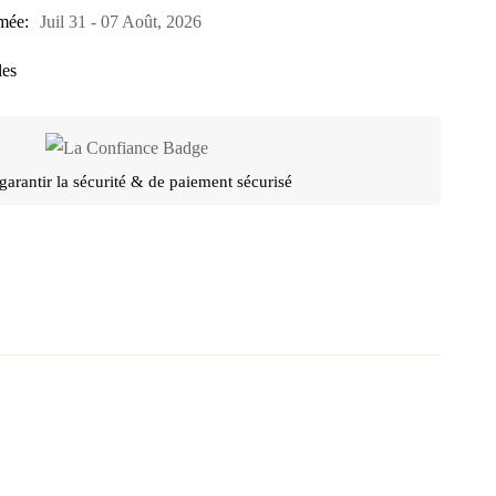
imée:
Juil 31 - 07 Août, 2026
les
garantir la sécurité & de paiement sécurisé
OSER MA QUESTION
AJOUTER MON AVIS