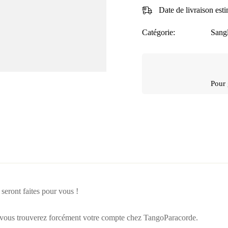
Date de livraison est
Catégorie:
Sang
Pour 
ts
 seront faites pour vous !
s, vous trouverez forcément votre compte chez TangoParacorde.
 0 avis
P